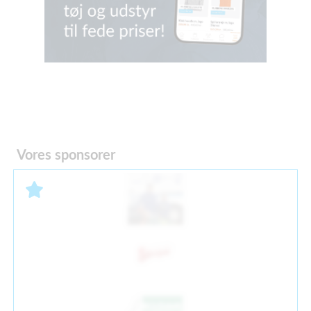
Vores sponsorer